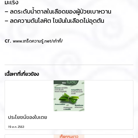
มะเร็ง
– ลดระดับน้ำตาลในเลือดของผู้ป่วยเบาหวาน
– ลดความดันโลหิต ไขมันในเลือดไม่อุดตัน
cr.
www.เกร็ดความรู้.net/เก๋ากี้/
เนื้อหาที่เกี่ยวข้อง
ประโยชน์ของใบเตย
19 ส.ค. 2563