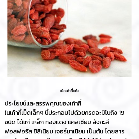
เม็ดเก๋ากี้แห้ง
ประโยชน์และสรรพคุณของเก๋ากี้
ในเก๋ากี้เม็ดเล็กๆ นี้ประกอบไปด้วยกรดอะมิโนถึง 19
ชนิด ได้แก่ เหล็ก ทองแดง แคลเซียม สังกะสี
ฟอสฟอรัส ซีลีเนียม เจอร์มาเนียม เป็นต้น โดยสาร