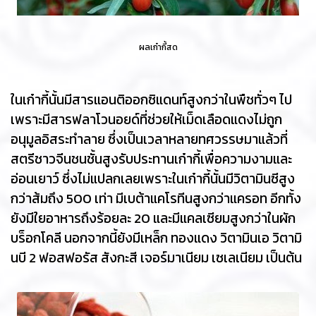
ผลเก๋ากี้สด
ในเก๋ากี้นั้นมีสารแอนติออกซิแดนท์สูงกว่าในพืชทั่วๆ ไป
เพราะมีสารฟลาโวนอยด์ที่ช่วยให้เม็ดเลือดแดงไม่ถูก
อนุมูลอิสระทำลาย ซึ่งเป็นเวลาหลายทศวรรษมาแล้วที่
สตรีชาวจีนชนชั้นสูงรับประทานเก๋ากี้เพื่อความงามและ
อ่อนเยาว์ ซึ่งไม่แปลกเลยเพราะในเก๋ากี้นั้นมีวิตามินซีสูง
กว่าส้มถึง 500 เท่า มีเบต้าแคโรทีนสูงกว่าแครอท อีกทั้ง
ยังมีใยอาหารถึงร้อยละ 20 และมีแคลเซียมสูงกว่าในผัก
บร็อกโคลี นอกจากนี้ยังมีเหล็ก ทองแดง วิตามินเอ วิตามิ
นบี 2 ฟอสฟอรัส สังกะสี เจอร์มาเนียม เซเลเนียม เป็นต้น