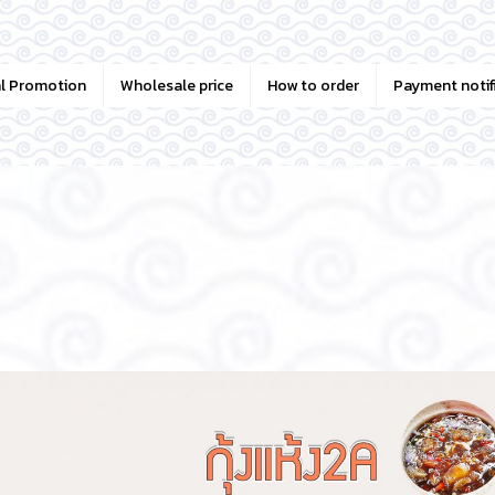
al Promotion
Wholesale price
How to order
Payment notif