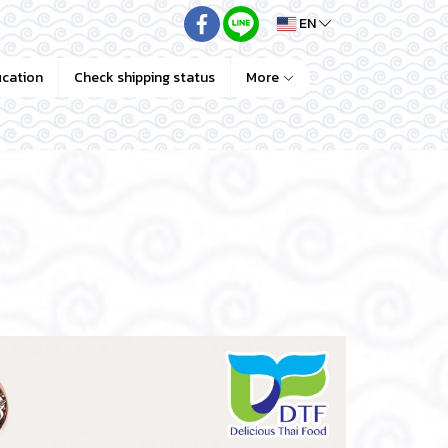
EN
ication
Check shipping status
More