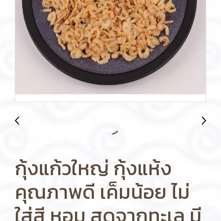
กุ้งแก้วใหญ่ กุ้งแห้ง
คุณภาพดี เค็มน้อย ไม่
ใส่สี หอม สดจากทะเล มี